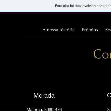
Este site foi desenvolvido com o c
A nossa história
Prémios
Re
Co
C
Morada
Maiorca, 3090-476
+35